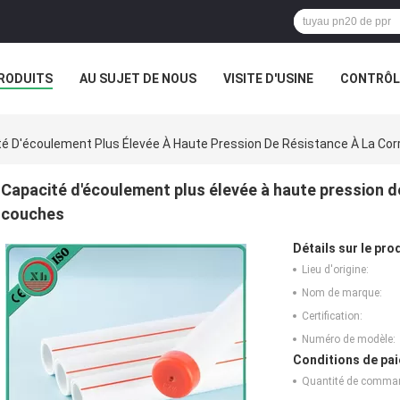
RODUITS
AU SUJET DE NOUS
VISITE D'USINE
CONTRÔLE
é D'écoulement Plus Élevée À Haute Pression De Résistance À La Co
Capacité d'écoulement plus élevée à haute pression de
couches
Détails sur le prod
Lieu d'origine:
Nom de marque:
Certification:
Numéro de modèle:
Conditions de pai
Quantité de comma