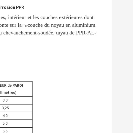
orrosion PPR
, intérieur et les couches extérieures dont
onte sur la
couche du noyau en aluminium
mi-
 ou chevauchement-soudée, tuyau de PPR-AL-
EUR de PAROI
llimètres)
3,0
3,25
4,0
5,0
5,6