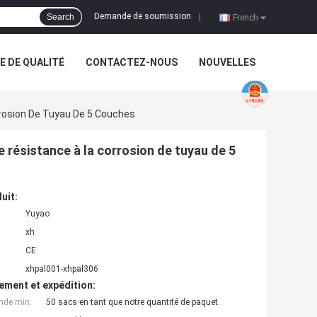
Demande de soumission
Search
|
French
 DE QUALITÉ
CONTACTEZ-NOUS
NOUVELLES
rrosion De Tuyau De 5 Couches
 résistance à la corrosion de tuyau de 5
uit:
Yuyao
xh
CE
xhpal001-xhpal306
ement et expédition:
nde min:
50 sacs en tant que notre quantité de paquet.