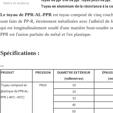
tuyau de ppr d'Al de ppr
tuyau pn20 de ppr
,
,
Mettre en évidence:
Tuyau en aluminium de la résistance à la c
Le tuyau de PPR-AL-PPR
est tuyau composé de cinq couches
sont faits de PP-R, étroitement métallisées avec l'adhésif de f
qui est longitudinalement soudé d'une manière bout-soudée
PPR est l'union parfaite du métal et l'en plastique.
Spécifications :
<>
PRODUIT
PRESSION
DIAMÈTRE EXTÉRIEUR
ÉPAISS
(millimètres)
(mi
Tuyau composé en
PN20
20
plastique de PPR-AL-
25
PPR (-40℃~95℃)
32
40
50