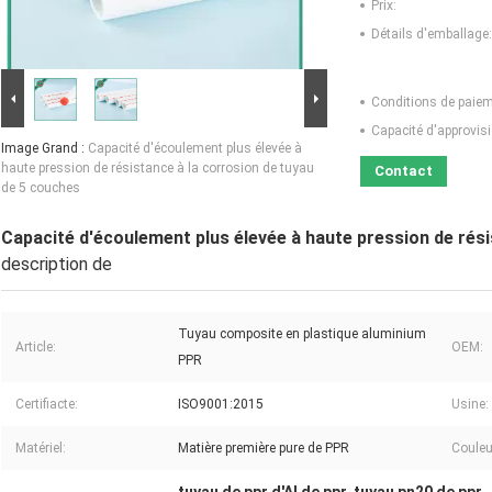
Prix:
Détails d'emballage:
Conditions de paiem
Capacité d'approvis
Image Grand :
Capacité d'écoulement plus élevée à
haute pression de résistance à la corrosion de tuyau
Contact
de 5 couches
Capacité d'écoulement plus élevée à haute pression de rési
description de
Tuyau composite en plastique aluminium
Article:
OEM:
PPR
Certifiacte:
ISO9001:2015
Usine:
Matériel:
Matière première pure de PPR
Couleu