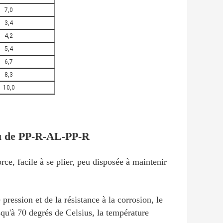
7,0
3,4
4,2
5,4
6,7
8,3
10,0
au de PP-R-AL-PP-R
e, facile à se plier, peu disposée à maintenir
pression et de la résistance à la corrosion, le
qu'à 70 degrés de Celsius, la température