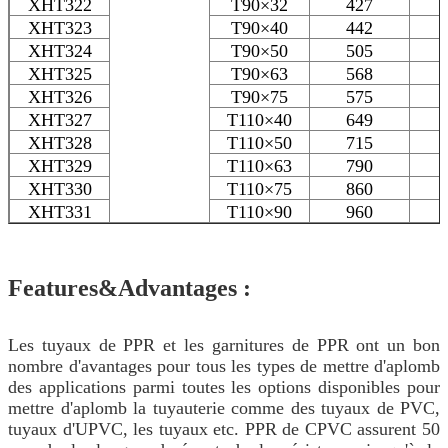
XHT322
T90×32
427
XHT323
T90×40
442
XHT324
T90×50
505
XHT325
T90×63
568
XHT326
T90×75
575
XHT327
T110×40
649
XHT328
T110×50
715
XHT329
T110×63
790
XHT330
T110×75
860
XHT331
T110×90
960
Features&Advantages :
Les tuyaux de PPR et les garnitures de PPR ont un bon
nombre d'avantages pour tous les types de mettre d'aplomb
des applications parmi toutes les options disponibles pour
mettre d'aplomb la tuyauterie comme des tuyaux de PVC,
tuyaux d'UPVC, les tuyaux etc. PPR de CPVC assurent 50