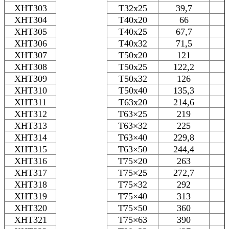
XHT303
T32x25
39,7
XHT304
T40x20
66
XHT305
T40x25
67,7
XHT306
T40x32
71,5
XHT307
T50x20
121
XHT308
T50x25
122,2
XHT309
T50x32
126
XHT310
T50x40
135,3
XHT311
T63х20
214,6
XHT312
T63×25
219
XHT313
T63×32
225
XHT314
T63×40
229,8
XHT315
T63×50
244,4
XHT316
T75×20
263
XHT317
T75×25
272,7
XHT318
T75×32
292
XHT319
T75×40
313
XHT320
T75×50
360
XHT321
T75×63
390