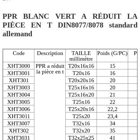
PPR BLANC VERT A RÉDUIT LA
PIÈCE EN T DIN8077/8078 standard
allemand
Code
Description
TAILLE
Poids (G/PC)
P
millimètre
XHT3000
PPR a réduit
T20x16x16
15
la pièce en t
XHT3001
T20x16
16
XHT301
T20x20x16
20
XHT3003
T25x16x16
20
XHT3004
T25x16x20
21
XHT3005
T25x16
22
XHT3006
T25x20x16
22,2
XHT3011
T25x20
23,4
XHT3007
T32x16
34
XHT302
T32x20
35
XHT3031
T32x25x25
41