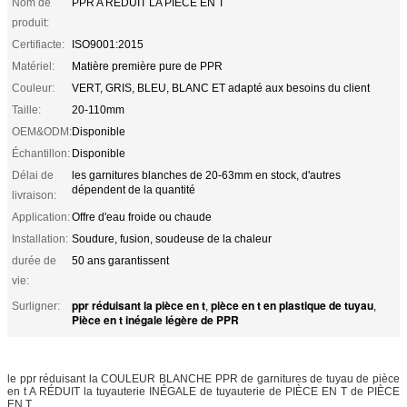
Nom de
PPR A RÉDUIT LA PIÈCE EN T
produit:
Certifiacte:
ISO9001:2015
Matériel:
Matière première pure de PPR
Couleur:
VERT, GRIS, BLEU, BLANC ET adapté aux besoins du client
Taille:
20-110mm
OEM&ODM:
Disponible
Échantillon:
Disponible
Délai de
les garnitures blanches de 20-63mm en stock, d'autres
dépendent de la quantité
livraison:
Application:
Offre d'eau froide ou chaude
Installation:
Soudure, fusion, soudeuse de la chaleur
durée de
50 ans garantissent
vie:
ppr réduisant la pièce en t
pièce en t en plastique de tuyau
Surligner:
,
,
Pièce en t inégale légère de PPR
le ppr réduisant la COULEUR BLANCHE PPR de garnitures de tuyau de pièce
en t A RÉDUIT la tuyauterie INÉGALE de tuyauterie de PIÈCE EN T de PIÈCE
EN T