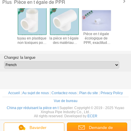
Pièce en t égale de PPR
Plus
ylène en
Garnitures de
Mettant d'aplomb
Pièce en t égale
Débit faib
e durable
tuyau en plastique
la pièce en t égale
écologique de
flexible d
 en t de
non toxiques pour
des matériaux
PPR, exactitude
en t de
yau
les bâtiments
PPR 20
dimensionnelle
résistant 
/tuyaux et
résidentiels et
millimètres - 110
supérieure de
systèm
es de Ppr
commerciaux
millimètres
garnitures en
conduite d
Changez la langue
d'anticorrosion
plastique de pièce
Pp
en t
Accueil
|
Au sujet de nous
|
Contactez-nous
|
Plan du site
|
Privacy Policy
Vue de bureau
China ppr réduisant la pièce en t
Supplier. Copyright © 2019 - 2025 Yuyao
Xinghua Pipe Industry Co., Ltd..
All rights reserved. Developed by
ECER
Bavarder
Demande de