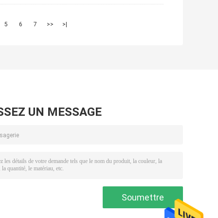
5
6
7
>>
>|
SSEZ UN MESSAGE