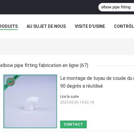
RODUITS
AU SUJET DE NOUS
VISITE D'USINE
CONTRÔLE
elbow pipe fitting fabrication en ligne
(67)
Le montage de tuyau de coude du m
90 degrés a réutilisé
Lire la suite
2023-02-06 14:52:18
CONTACT