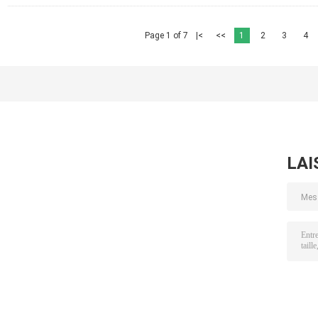
Page 1 of 7
|<
<<
1
2
3
4
LAI