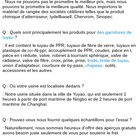
: Nous ne pouvons pas te promettre le meilleur prix, mais nous
pouvons te promettre la meilleure qualité. Nous importons le
matériel de rangée des sociétés célèbres telles que le produit
chimique d'atterrisseur, Iydellbasell, Chervrom, Sinopec.
Q : Quels sont principalement les produits pour
des garnitures de
tuyau
?
: Il est contient le tuyau de PPR, tuyaux de fibre de verre, tuyaux en
plastique de
Al-ppr, accouplement de PPR, coudes, pièce en t,
ppr-
pièce en t réduite, valve, robinet à tournant sphérique, valve de
radiateur, valve de filtre, croix, prise, prise,
bride
,
bride de tuyau
,
union d'adaptateur, courbure de by-pass,
chapeau
. outils,
accessoires et les autres.
Q : Où votre usine est localisée dedans ?
: Notre usine située dans la ville de Yuyao, qui est seulement 1
heures à partir de port maritime de Ningbo et de 2 heures de port
maritime de Changhaï.
Q : Pouvez-vous nous fournir quelques échantillons pour l'essai ?
: Naturellement, nous sommes heureux d'offrir des aperçus gratuits
avons besoin juste seulement de vous pour soutenir le fret.