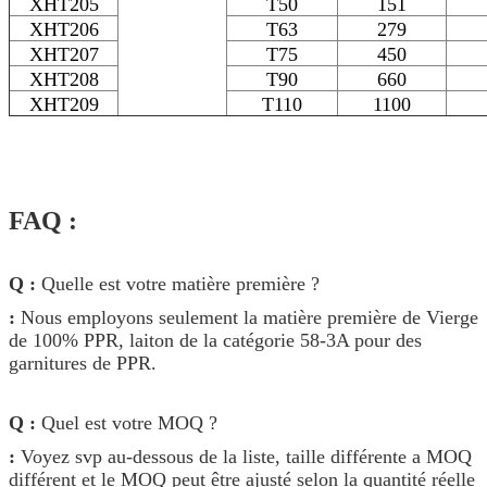
XHT205
T50
151
XHT206
T63
279
XHT207
T75
450
XHT208
T90
660
XHT209
T110
1100
FAQ :
Q :
Quelle est votre matière première ?
:
Nous employons seulement la matière première de Vierge
de 100% PPR, laiton de la catégorie 58-3A pour des
garnitures de PPR.
Q :
Quel est votre MOQ ?
:
Voyez svp au-dessous de la liste, taille différente a MOQ
différent et le MOQ peut être ajusté selon la quantité réelle