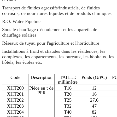
Transport de fluides agressifs/industriels, de fluides
corrosifs, de nourritures liquides et de produits chimiques
R.O. Water Pipeline
Sous le chauffage d'écoulement et les appareils de
chauffage solaires
Réseaux de tuyau pour l'agriculture et l'horticulture
Installations à froid et chaudes dans les résidences, les
complexes, les appartements, les bureaux, les hôpitaux, les
hôtels, les écoles etc.
Code
Description
TAILLE
Poids (G/PC)
P
millimètre
XHT200
Pièce en t de
T16
12
PPR
XHT201
T20
16
XHT202
T25
27,6
XHT203
T32
47
XHT204
T40
82