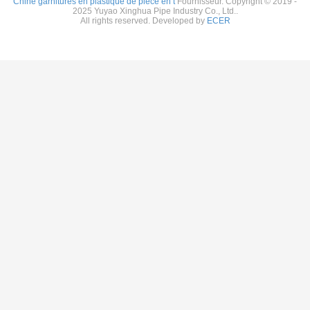
Chine garnitures en plastique de pièce en t
Fournisseur. Copyright © 2019 -
2025 Yuyao Xinghua Pipe Industry Co., Ltd..
All rights reserved. Developed by
ECER