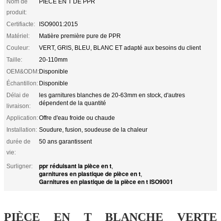
Nom de
PIÈCE EN T DE PPR
produit:
Certifiacte:
ISO9001:2015
Matériel:
Matière première pure de PPR
Couleur:
VERT, GRIS, BLEU, BLANC ET adapté aux besoins du client
Taille:
20-110mm
OEM&ODM:
Disponible
Échantillon:
Disponible
Délai de
les garnitures blanches de 20-63mm en stock, d'autres
dépendent de la quantité
livraison:
Application:
Offre d'eau froide ou chaude
Installation:
Soudure, fusion, soudeuse de la chaleur
durée de
50 ans garantissent
vie:
ppr réduisant la pièce en t
Surligner:
,
garnitures en plastique de pièce en t
,
Garnitures en plastique de la pièce en t ISO9001
PIÈCE EN T BLANCHE VERTE