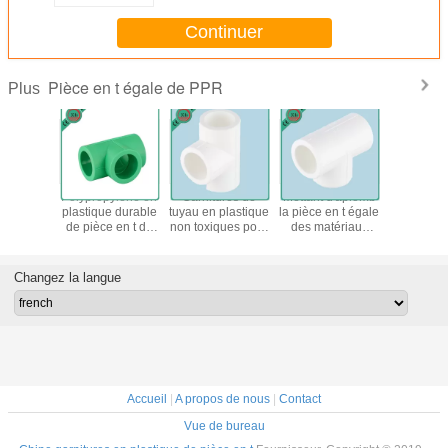
Continuer
Pièce en t égale de PPR
Plus
ert/blanc
Polypropylène en
Garnitures de
Mettant d'aplomb
Débit faib
ant la
plastique durable
tuyau en plastique
la pièce en t égale
flexible d
e inégale
de pièce en t de
non toxiques pour
des matériaux
en t de
 en t de
tuyau
les bâtiments
PPR 20
résistant 
t sifflant
aléatoire/tuyaux et
résidentiels et
millimètres - 110
systèm
e de 20 -
garnitures de Ppr
commerciaux
millimètres
conduite d
Changez la langue
limètres
d'anticorrosion
Pp
Accueil
|
A propos de nous
|
Contact
Vue de bureau